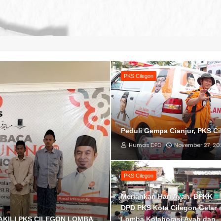
PKS Cilegon
Peduli Gempa Cianjur, PKS C
Humas DPD
November 27, 20
PKS Cilegon
Meriahkan Hari Ayah, BPKK
DPD PKS Kota Cilegon Gelar
WAKILI PKS CILEGON LOMBA
Lomba Kolaborasi Ayah dan