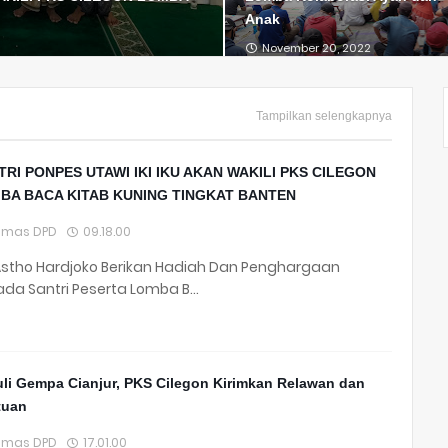
Anak
November 20, 2022
Tampilkan selengkapnya
TRI PONPES UTAWI IKI IKU AKAN WAKILI PKS CILEGON
BA BACA KITAB KUNING TINGKAT BANTEN
umas DPD
09.18.00
Astho Hardjoko Berikan Hadiah Dan Penghargaan
da Santri Peserta Lomba B…
li Gempa Cianjur, PKS Cilegon Kirimkan Relawan dan
tuan
umas DPD
17.01.00