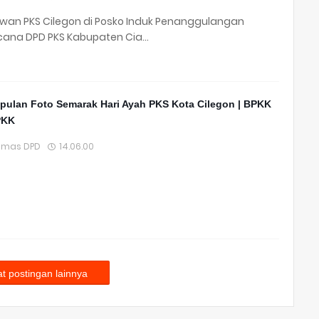
wan PKS Cilegon di Posko Induk Penanggulangan
cana DPD PKS Kabupaten Cia…
ulan Foto Semarak Hari Ayah PKS Kota Cilegon | BPKK
PKK
umas DPD
14.06.00
t postingan lainnya