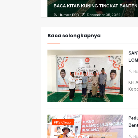
BACA KITAB KUNING TINGKAT BANTEN
Humas DPD
December 05, 2022
Baca selengkapnya
SAN
LOM
H
KH. 
Kepa
Pedu
PKS Cilegon
Ban
H