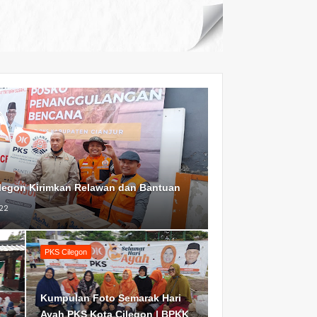
ilegon Kirimkan Relawan dan Bantuan
22
PKS Cilegon
Kumpulan Foto Semarak Hari
Ayah PKS Kota Cilegon | BPKK