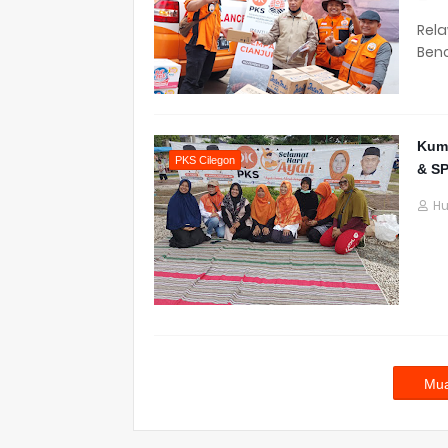
Rela
Ben
Kump
PKS Cilegon
& S
H
Mua